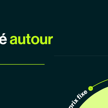
sé
autour