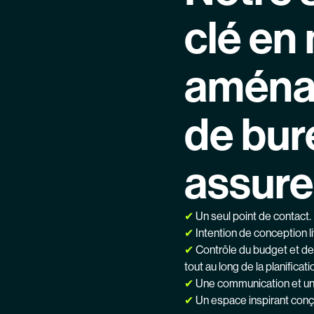
clé en
aména
de bur
assure 
✔
Un seul point de contact.
✔
Intention de conception li
✔
Contrôle du budget et de
tout au long de la planificatio
✔
Une communication et une c
✔
Un espace inspirant conçu