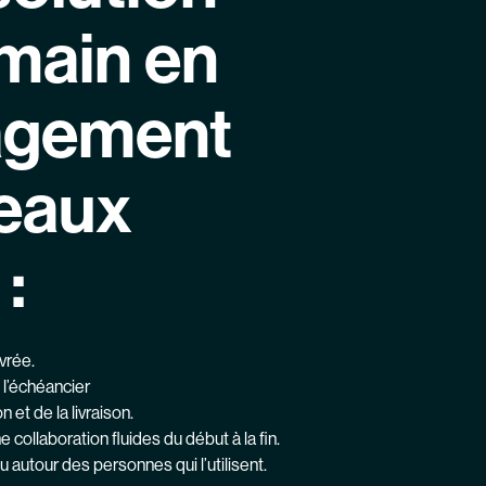
 main en
gement
eaux
:
vrée.
 l’échéancier
n et de la livraison.
ollaboration fluides du début à la fin.
 autour des personnes qui l’utilisent.