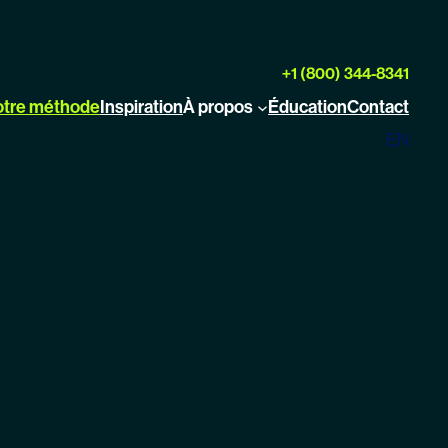
+1 (800) 344-8341
otre méthode
Inspiration
À propos
Éducation
Contact
EN